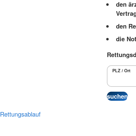
den är
Vertra
den Re
die No
Rettungsd
PLZ / Ort
Rettungsablauf