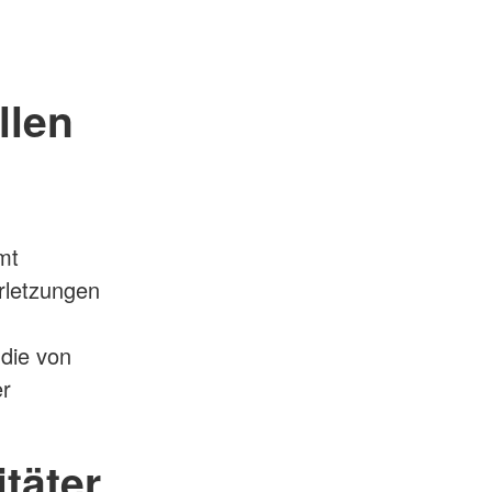
llen
mt
rletzungen
 die von
er
täter