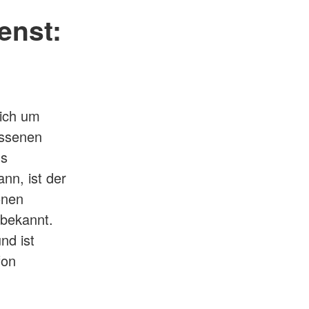
enst:
sich um
assenen
us
nn, ist der
onen
 bekannt.
nd ist
fon