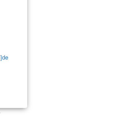
t]de
e