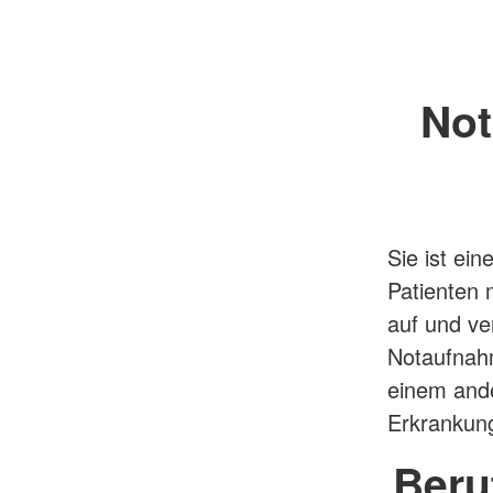
Not
Sie ist ei
Patienten 
auf und ver
Notaufnahm
einem ande
Erkrankung
Beru