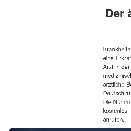
Der 
Krankheite
eine Erkra
Arzt in de
medizinisc
ärztliche B
Deutschlan
Die Nummer
kostenlos 
anrufen.