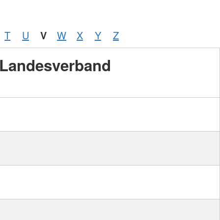
T
U
V
W
X
Y
Z
Landesverband