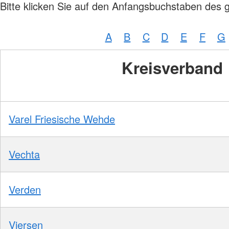
Bitte klicken Sie auf den Anfangsbuchstaben des 
A
B
C
D
E
F
G
Kreisverband
Varel Friesische Wehde
Vechta
Verden
Viersen