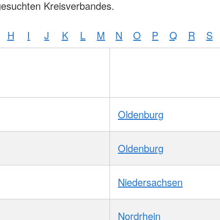
gesuchten Kreisverbandes.
H
I
J
K
L
M
N
O
P
Q
R
S
Oldenburg
Oldenburg
Niedersachsen
Nordrhein