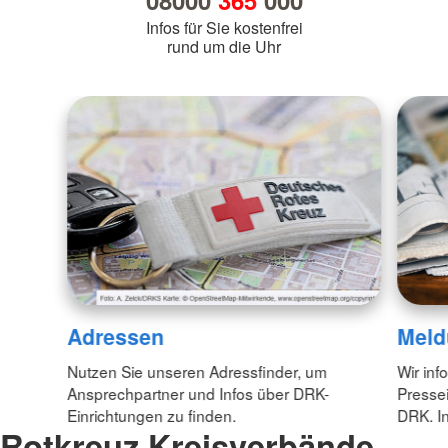
08000
365
000
Infos für Sie kostenfrei
rund um die Uhr
Adressen
Meld
Nutzen Sie unseren Adressfinder, um
Wir inf
Ansprechpartner und Infos über DRK-
Pressei
Einrichtungen zu finden.
DRK. In
Rotkreuz Kreisverbände