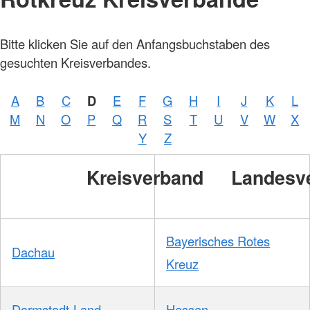
Bitte klicken Sie auf den Anfangsbuchstaben des
gesuchten Kreisverbandes.
A
B
C
D
E
F
G
H
I
J
K
L
M
N
O
P
Q
R
S
T
U
V
W
X
Y
Z
Kreisverband
Landesv
Bayerisches Rotes
Dachau
Kreuz
Darmstadt-Land
Hessen