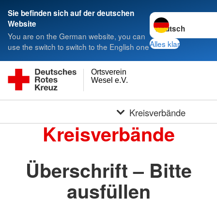
Sie befinden sich auf der deutschen
Sprache wechseln 
Website
You are on the German website, you can
Alles klar
use the switch to switch to the English one
Ortsverein
Wesel e.V.
Kreisverbände
Kreisverbände
Überschrift – Bitte
ausfüllen