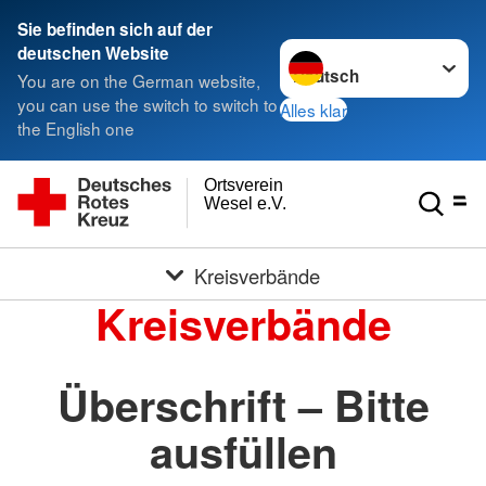
Sie befinden sich auf der
Sprache wechseln zu
deutschen Website
You are on the German website,
you can use the switch to switch to
Alles klar
the English one
Ortsverein
Wesel e.V.
Kreisverbände
Kreisverbände
Überschrift – Bitte
ausfüllen