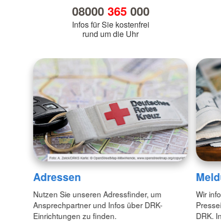
08000
365
000
Infos für Sie kostenfrei
rund um die Uhr
Adressen
Meld
Nutzen Sie unseren Adressfinder, um
Wir inf
Ansprechpartner und Infos über DRK-
Pressei
Einrichtungen zu finden.
DRK. In