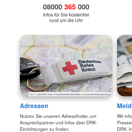
08000
365
000
Infos für Sie kostenfrei
rund um die Uhr
Adressen
Meld
Nutzen Sie unseren Adressfinder, um
Wir inf
Ansprechpartner und Infos über DRK-
Pressei
Einrichtungen zu finden.
DRK. In