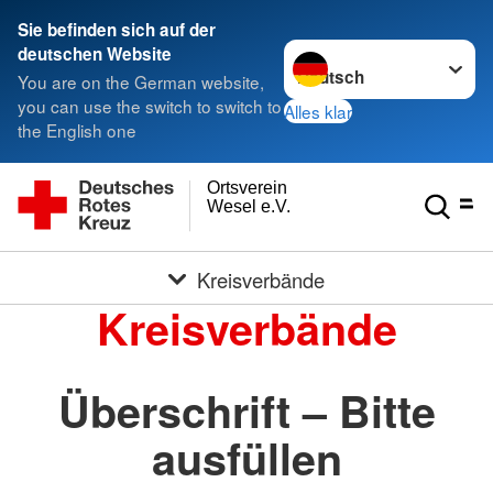
Sie befinden sich auf der
Sprache wechseln zu
deutschen Website
You are on the German website,
you can use the switch to switch to
Alles klar
the English one
Ortsverein
Wesel e.V.
Kreisverbände
Kreisverbände
Überschrift – Bitte
ausfüllen