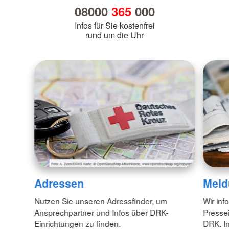
08000
365
000
Infos für Sie kostenfrei
rund um die Uhr
Adressen
Meld
Nutzen Sie unseren Adressfinder, um
Wir inf
Ansprechpartner und Infos über DRK-
Pressei
Einrichtungen zu finden.
DRK. In