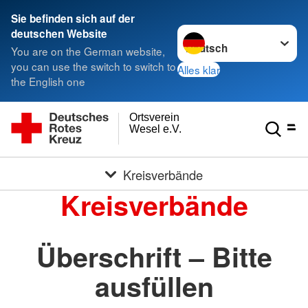
Sie befinden sich auf der
Sprache wechseln zu
deutschen Website
You are on the German website,
you can use the switch to switch to
Alles klar
the English one
Ortsverein
Wesel e.V.
Kreisverbände
Kreisverbände
Überschrift – Bitte
ausfüllen