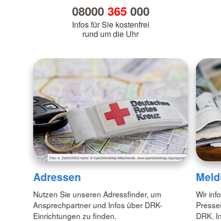
08000
365
000
Infos für Sie kostenfrei
rund um die Uhr
Adressen
Meld
Nutzen Sie unseren Adressfinder, um
Wir inf
Ansprechpartner und Infos über DRK-
Pressei
Einrichtungen zu finden.
DRK. In