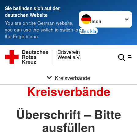
Sie befinden sich auf der
Sprache wechseln zu
deutschen Website
You are on the German website,
you can use the switch to switch to
Alles klar
the English one
Ortsverein
Wesel e.V.
Kreisverbände
Kreisverbände
Überschrift – Bitte
ausfüllen