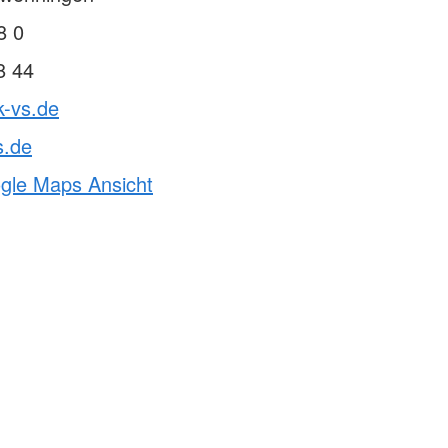
8 0
8 44
k-vs.de
s.de
ogle Maps Ansicht