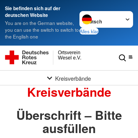
Sie befinden sich auf der
Sprache wechseln zu
deutschen Website
You are on the German website,
you can use the switch to switch to
Alles klar
the English one
Ortsverein
Wesel e.V.
Kreisverbände
Kreisverbände
Überschrift – Bitte
ausfüllen