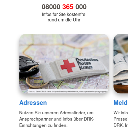
08000
365
000
Infos für Sie kostenfrei
rund um die Uhr
Adressen
Meld
Nutzen Sie unseren Adressfinder, um
Wir inf
Ansprechpartner und Infos über DRK-
Pressei
Einrichtungen zu finden.
DRK. In