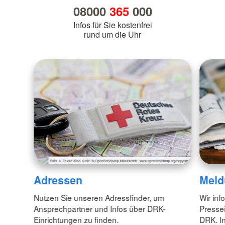
08000
365
000
Infos für Sie kostenfrei
rund um die Uhr
Adressen
Meld
Nutzen Sie unseren Adressfinder, um
Wir inf
Ansprechpartner und Infos über DRK-
Pressei
Einrichtungen zu finden.
DRK. In