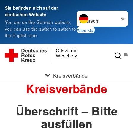
Sie befinden sich auf der
Sprache wechseln zu
deutschen Website
You are on the German website,
you can use the switch to switch to
Alles klar
the English one
Ortsverein
Wesel e.V.
Kreisverbände
Kreisverbände
Überschrift – Bitte
ausfüllen