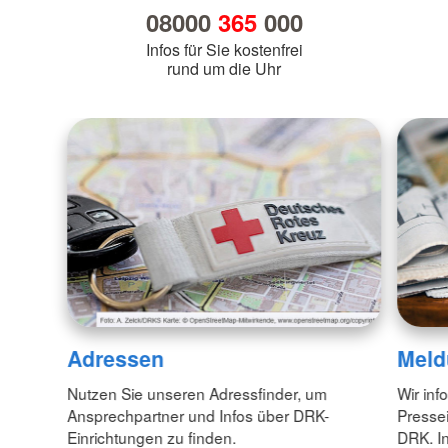
08000
365
000
Infos für Sie kostenfrei
rund um die Uhr
Adressen
Meld
Nutzen Sie unseren Adressfinder, um
Wir inf
Ansprechpartner und Infos über DRK-
Pressei
Einrichtungen zu finden.
DRK. In