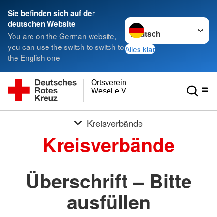
Sie befinden sich auf der
Sprache wechseln zu
deutschen Website
You are on the German website,
you can use the switch to switch to
Alles klar
the English one
Ortsverein
Wesel e.V.
Kreisverbände
Kreisverbände
Überschrift – Bitte
ausfüllen